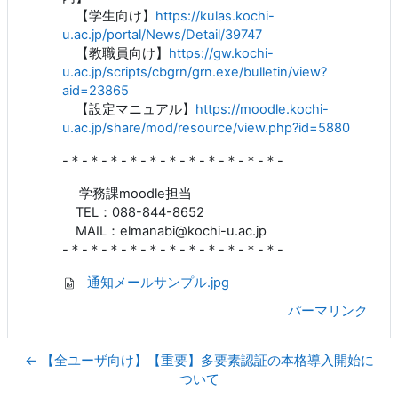
【学生向け】
https://kulas.kochi-
u.ac.jp/portal/News/Detail/39747
【教職員向け】
https://gw.kochi-
u.ac.jp/scripts/cbgrn/grn.exe/bulletin/view?
aid=23865
【設定マニュアル】
https://moodle.kochi-
u.ac.jp/share/mod/resource/view.php?id=5880
-＊-＊-＊-＊-＊-＊-＊-＊-＊-＊-＊-
学務課moodle担当
TEL：088-844-8652
MAIL：elmanabi@kochi-u.ac.jp
-＊-＊-＊-＊-＊-＊-＊-＊-＊-＊-＊-
通知メールサンプル.jpg
パーマリンク
← 【全ユーザ向け】【重要】多要素認証の本格導入開始に
ついて