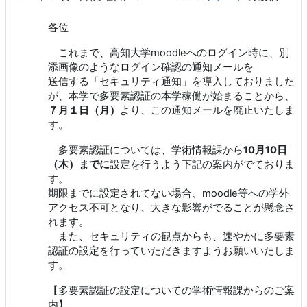
各位
これまで、高知大学moodleへのログイン時に、別
添画像のようなログイン確認の通知メールを
送信する「セキュリティ通知」を導入しておりました
が、本学で多要素認証の本学稼働が始まることから、
７月１日（月）
より、この通知メールを廃止いたしま
す。
多要素認証については、学術情報課から
10
月10日
（木）までに
設定を行うよう下記の案内がでておりま
す。
期限までに設定されてない場合、moodle等への学外
アクセス不可となり、大きな影響がでることが懸念さ
れます。
また、セキュリティの観点からも、速やかに多要素
認証の設定を行っていただきますようお願いいたしま
す。
【多要素認証の設定についての学術情報課からのご案
内】