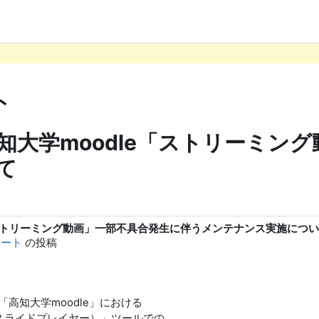
ト
知大学moodle「ストリーミン
て
「ストリーミング動画」一部不具合発生に伴うメンテナンス実施につ
ポート
の投稿
高知大学moodle」における
Sスライドプレイヤー）」ツールでの