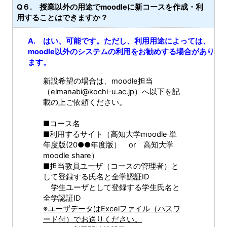
Q６. 授業以外の用途でmoodleに新コースを作成・利
用することはできますか？
A. はい、可能です。ただし、利用用途によっては、
moodle以外のシステムの利用をお勧めする場合があり
ます。
新設希望の場合は、moodle担当
（elmanabi@kochi-u.ac.jp）へ以下を記
載の上ご依頼ください。
■コース名
■利用するサイト（高知大学moodle 単
年度版(20●●年度版） or 高知大学
moodle share）
■担当教員ユーザ（コースの管理者）と
して登録する氏名と全学認証ID
学生ユーザとして登録する学生氏名と
全学認証ID
※ユーザデータはExcelファイル（パスワ
ード付）でお送りください。