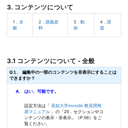
3. コンテンツについて
1．
全
2．
講義資
3．
動
4．
課
般
料
画
題
3.1 コンテンツについて - 全般
Q１. 編集中の一部のコンテンツを非表示にすることは
できますか？
A. はい、可能です。
設定方法は「
高知大学moodle 教員用簡
易マニュアル
」の「20．セクションやコ
ンテンツの表示・非表示」（P.56）をご
覧ください。