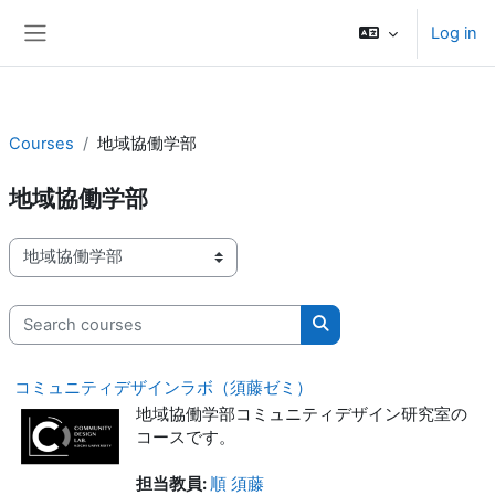
Skip to main content
Log in
Side panel
Courses
地域協働学部
地域協働学部
Course categories
Search courses
Search courses
コミュニティデザインラボ（須藤ゼミ）
地域協働学部コミュニティデザイン研究室の
コースです。
担当教員:
順 須藤