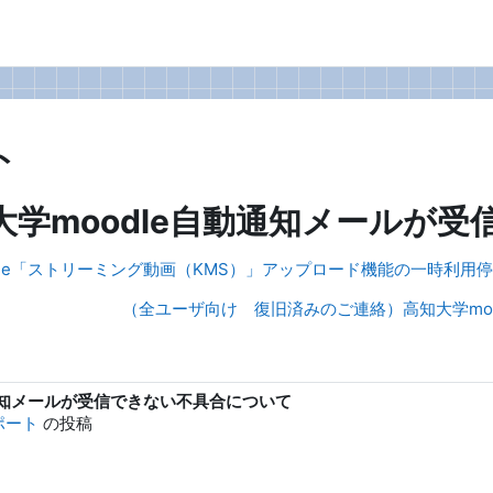
ト
学moodle自動通知メールが
moodle「ストリーミング動画（KMS）」アップロード機能の一時利用
（全ユーザ向け 復旧済みのご連絡）高知大学moo
通知メールが受信できない不具合について
サポート
の投稿