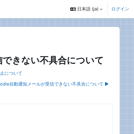
日本語 ‎(ja)‎
ログイン
受信できない不具合について
停止について
dle自動通知メールが受信できない不具合について ▶︎