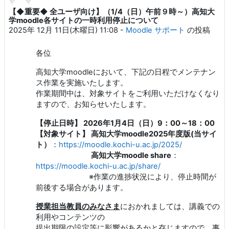
【◆重要◆ 全ユーザ向け】（1/4（日）午前９時～）高知大
返信数: 0
学moodle各サイトの一時利用停止について
2025年 12月 11日(木曜日) 11:08
-
Moodle サポート
の投稿
各位
高知大学moodleにおいて、下記の日程でメンテナン
ス作業を実施いたします。
作業期間中は、対象サイトをご利用いただけなくなり
ますので、お知らせいたします。
【停止日時】 2026年1月4日（日）9：00～18：00
【対象サイト】 高知大学moodle2025年度版(当サイ
ト）
：
https://moodle.kochi-u.ac.jp/2025/
高知大学moodle share
：
https://moodle.kochi-u.ac.jp/share/
※作業の進捗状況により、停止時間が
前後する場合があります。
授業担当教員のみなさま
におかれましては、講義での
利用やコンテンツの
提出期限の設定等に影響があるかと存じますので、事