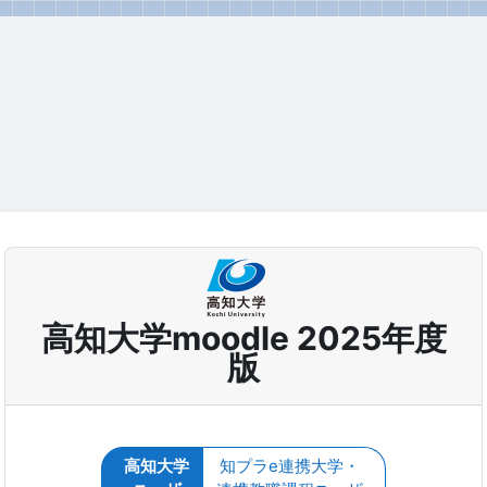
高知大学moodle 2025年度
版
高知大学
知プラe連携大学・