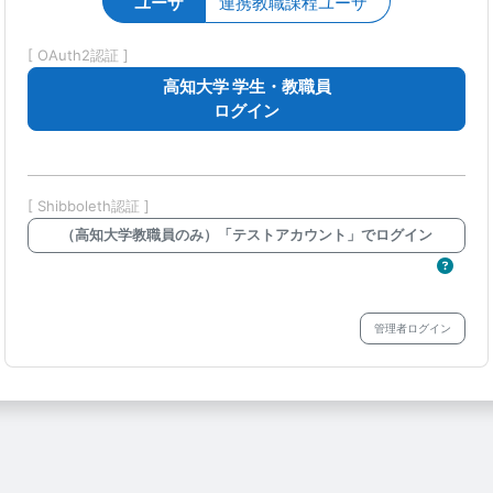
ユーザ
連携教職課程ユーザ
[ OAuth2認証 ]
高知大学 学生・教職員
ログイン
[ Shibboleth認証 ]
（高知大学教職員のみ）「テストアカウント」でログイン
管理者ログイン